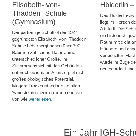
Elisabeth- von-
Hölderlin 
Thadden- Schule
Das Hölderlin-Gy
(Gymnasium)
liegt im Herzen d
Altstadt. Die Schu
Der parkartige Schulhof der 1927
ein historisch ge
gegründeten Elisabeth- von- Thadden-
Raum mit dicht a
Schule beherbergt neben über 300
Häusern und engen
Bäumen zahlreiche Naturräume
versiegelten Fläc
unterschiedlicher Größe. Im
wurde im Zuge de
Zusammenspiel mit den Gebäuden
neu geordnet und
unterschiedlichsten Alters ergibt sich
großes ökologisches Potenzial.
Magere Trockenstandorte an alten
Sandsteinmauern kommen ebenso
vor, wie
weiterlesen...
Ein Jahr IGH-Sch