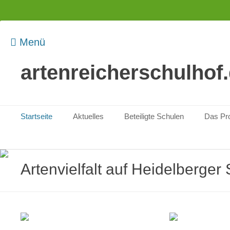
Menü
artenreicherschulhof
Veröffentlicht am
Wozu? – Die Ausga
V
bestätigen einen
Johan Rockströ
Primäres Menü
Zum
Startseite
Aktuelles
Beteiligte Schulen
Das Pro
planetaren Grenzen
Inhalt
springen
Artenvielfalt auf Heidelberger