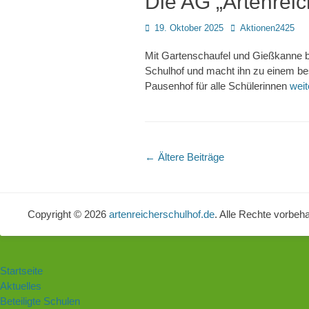
Die AG „Artenreic
Posted
Autor
19. Oktober 2025
Aktionen2425
on
Mit Gartenschaufel und Gießkanne b
Schulhof und macht ihn zu einem bes
Pausenhof für alle Schülerinnen
wei
Beitragsnavigation
←
Ältere Beiträge
Copyright © 2026
artenreicherschulhof.de
. Alle Rechte vorbeh
Startseite
Aktuelles
Beteiligte Schulen